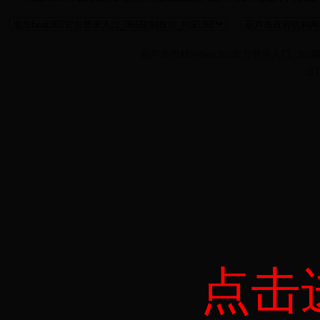
葫芦岛市精神beat365官方登录入口_3
辽I
点击