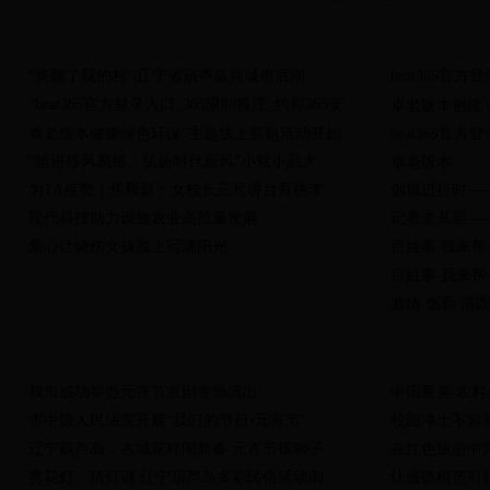
名单公示
“美翻了我的村”|辽宁省葫芦岛兴城市后湖
beat365官方
“beat365官方登录入口_365限制投注_约彩365安
卓老版本创建 
卓老版本健康绿色环保”主题线上答题活动开始
beat365官方
“推进移风易俗、弘扬时代新风”小戏小品大
卓老版本
为TA点赞｜焦毅群：女校长三尺讲台育桃李
创城进行时—
现代科技助力设施农业高质量发展
记者走基层—
爱心让烧伤女孩脸上写满阳光
百姓事 我来
百姓事 我来
激情 创新 清
我市成功举办元宵节京剧专场演出
中国要美 农村
市中级人民法院开展“我们的节日•元宵节”
校园净土不容
辽宁葫芦岛：古城花样闹新春 元宵节摸狮子
在红色旅游中
赏花灯、猜灯谜 辽宁葫芦岛多彩民俗活动闹
让道德模范引